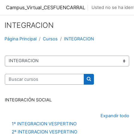
Salta al contenido principal
Campus_Virtual_CESFUENCARRAL
Usted no se ha ident
INTEGRACION
Página Principal
Cursos
INTEGRACION
Categorías
Buscar cursos
Buscar cursos
INTEGRACIÓN SOCIAL
Expandir todo
1º INTEGRACION VESPERTINO
2º INTEGRACION VESPERTINO