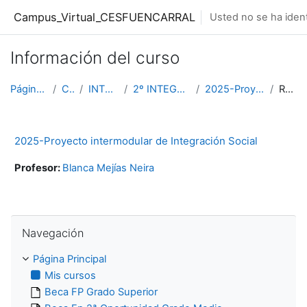
Salta al contenido principal
Campus_Virtual_CESFUENCARRAL
Usted no se ha ident
Información del curso
Página Principal
Cursos
INTEGRACION
2º INTEGRACION DIURNO
2025-Proyecto Integración
Resumen
2025-Proyecto intermodular de Integración Social
Profesor:
Blanca Mejías Neira
Salta Navegación
Navegación
Página Principal
Mis cursos
Beca FP Grado Superior