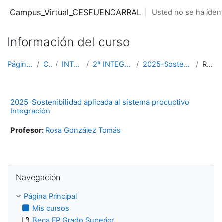
Salta al contenido principal
Campus_Virtual_CESFUENCARRAL
Usted no se ha ident
Información del curso
Página Principal
Cursos
INTEGRACION
2º INTEGRACION DIURNO
2025-Sostenibilidad Integración
Resumen
2025-Sostenibilidad aplicada al sistema productivo
Integración
Profesor:
Rosa González Tomás
Salta Navegación
Navegación
Página Principal
Mis cursos
Beca FP Grado Superior