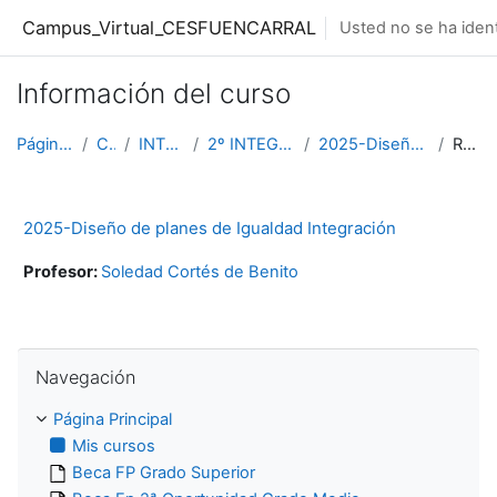
Salta al contenido principal
Campus_Virtual_CESFUENCARRAL
Usted no se ha ident
Información del curso
Página Principal
Cursos
INTEGRACION
2º INTEGRACION DIURNO
2025-Diseño Planes Integración
Resumen
2025-Diseño de planes de Igualdad Integración
Profesor:
Soledad Cortés de Benito
Salta Navegación
Navegación
Página Principal
Mis cursos
Beca FP Grado Superior