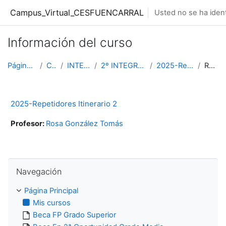
Salta al contenido principal
Campus_Virtual_CESFUENCARRAL
Usted no se ha ident
Información del curso
Página Principal
Cursos
INTEGRACION
2º INTEGRACION DIURNO
2025-Repetidores IP2
Resumen
2025-Repetidores Itinerario 2
Profesor:
Rosa González Tomás
Salta Navegación
Navegación
Página Principal
Mis cursos
Beca FP Grado Superior