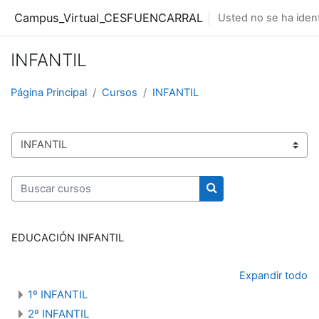
Salta al contenido principal
Campus_Virtual_CESFUENCARRAL
Usted no se ha ident
INFANTIL
Página Principal
Cursos
INFANTIL
Categorías
Buscar cursos
Buscar cursos
EDUCACIÓN INFANTIL
Expandir todo
1º INFANTIL
2º INFANTIL